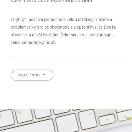
Vaše město bude lépe sloužit lidem
Chytrým městům poradíme s celou strategií a řízením
problematiky pro spokojenost a zlepšení kvality života
obyvatel a návštěvníkům. Řekneme, co a kde funguje a
čemu se raději vyhnout.
ZJISTIT VÍCE