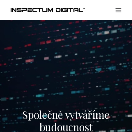
O NÁS
SLUŽBY
KONTAKT
Společně vytváříme
budoucnost